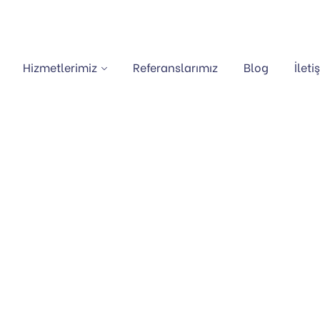
Hizmetlerimiz
Referanslarımız
Blog
İleti
ÜNEŞ ENERJI SISTE
Anasayfa
Portfolio
Güneş Enerji Sistemi