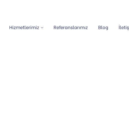
Hizmetlerimiz
Referanslarımız
Blog
İleti
REMAX JEWEL
Anasayfa
Portfolio
Remax Jewel