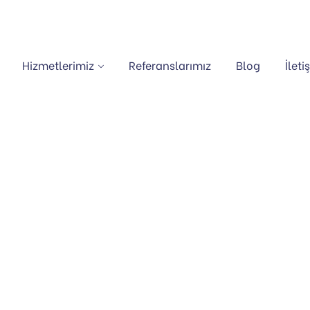
Hizmetlerimiz
Referanslarımız
Blog
İleti
SOLAR PAKET HESA
Anasayfa
Portfolio
Solar Paket Hesap